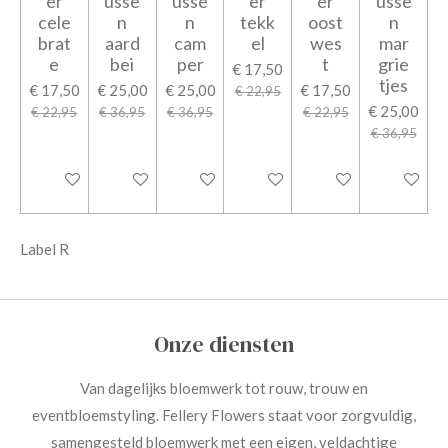
er
usse
usse
er
er
usse
cele
n
n
tekk
oost
n
brat
aard
cam
el
wes
mar
e
bei
per
t
grie
€ 17,50
tjes
€ 17,50
€ 25,00
€ 25,00
€ 17,50
€ 22,95
€ 25,00
€ 22,95
€ 36,95
€ 36,95
€ 22,95
€ 36,95
In winkelwagen
In winkelwagen
In winkelwagen
In winkelwagen
In winkelwagen
In winkel
Label R
Onze diensten
Van dagelijks bloemwerk tot rouw, trouw en
eventbloemstyling. Fellery Flowers staat voor zorgvuldig,
samengesteld bloemwerk met een eigen, veldachtige