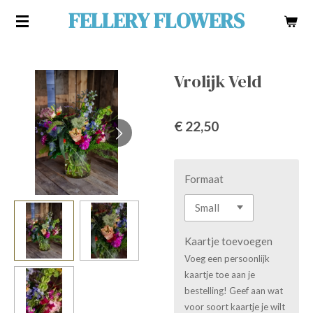
FELLERY FLOWERS
Ga
direct
naar
de
Vrolijk Veld
hoofdinhoud
€ 22,50
Formaat
Kaartje toevoegen
Voeg een persoonlijk
kaartje toe aan je
bestelling! Geef aan wat
voor soort kaartje je wilt