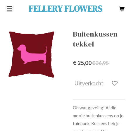
FELLERY FLOWERS
Ga
direct
naar
de
Buitenkussen
hoofdinhoud
tekkel
€ 25,00
€ 36,95
Uitverkocht
Oh wat gezellig! Al die
mooie buitenkussens op je
tuinbank. Kussens heb je