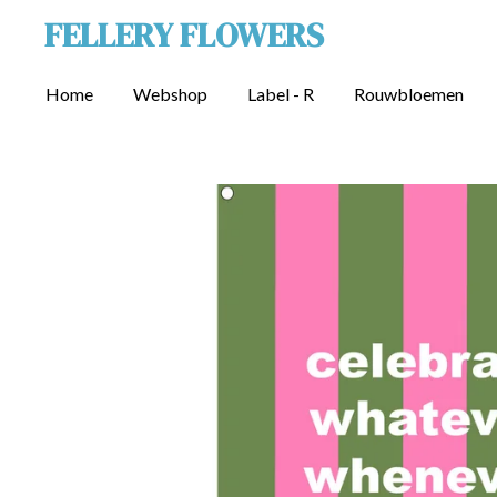
FELLERY FLOWERS
Ga
direct
naar
Home
Webshop
Label - R
Rouwbloemen
de
hoofdinhoud