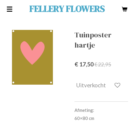
FELLERY FLOWERS
Ga
direct
naar
de
Tuinposter
hoofdinhoud
hartje
€ 17,50
€ 22,95
Uitverkocht
Afmeting:
60×80 cm