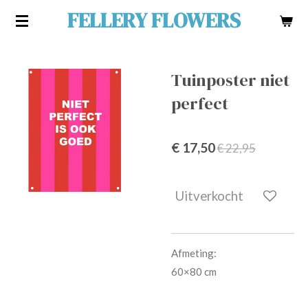
FELLERY FLOWERS
Ga
direct
naar
de
Tuinposter niet
hoofdinhoud
perfect
€ 17,50
€ 22,95
Uitverkocht
Afmeting:
60×80 cm