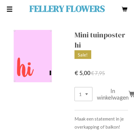
FELLERY FLOWERS
Ga
direct
naar
de
Mini tuinposter
hoofdinhoud
hi
Sale!
€ 5,00
€ 7,95
In
winkelwagen
Maak een statement in je
overkapping of balkon!